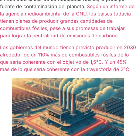
fuente de contaminación del planeta.
Según un informe de
la agencia medioambiental de la ONU, los países todavía
tienen planes de producir grandes cantidades de
combustibles fósiles, pese a sus promesas de trabajar
para lograr la neutralidad de emisiones de carbono
.
Los gobiernos del mundo tienen previsto producir en 2030
alrededor de un 110% más de combustibles fósiles de lo
que sería coherente con el objetivo de 1,5°C. Y un 45%
más de lo que sería coherente con la trayectoria de 2°C
.