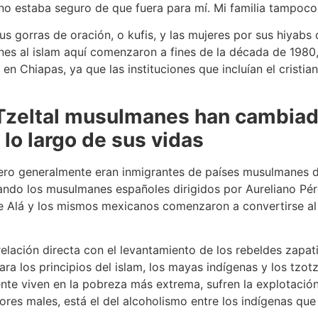
no estaba seguro de que fuera para mí. Mi familia tampoco e
 gorras de oración, o kufis, y las mujeres por sus hiyabs 
nes al islam aquí comenzaron a fines de la década de 1980
n Chiapas, ya que las instituciones que incluían el cristi
Tzeltal musulmanes han cambia
 lo largo de sus vidas
ro generalmente eran inmigrantes de países musulmanes 
uando los musulmanes españoles dirigidos por Aureliano Pé
de Alá y los mismos mexicanos comenzaron a convertirse al
elación directa con el levantamiento de los rebeldes zapatis
a los principios del islam, los mayas indígenas y los tzot
ente viven en la pobreza más extrema, sufren la explotació
ores males, está el del alcoholismo entre los indígenas qu