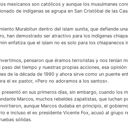
 los mexicanos son católicos y aunque los musulmanes cons
nado de indígenas se agrupa en San Cristóbal de las Casas
iento Murabitun dentro del islam sunita, que defiende una p
o, han demostrado ser atractivo para los indígenas chiapa
 enfatiza que el islam no es solo para los chiapanecos in
vertimos, pensaron que éramos terroristas y nos tenían m
paso del tiempo y nuestras propias acciones, esa opinión
fines de la década de 1990 y ahora sirve como un puente ent
era el ex pastor, «Pero no adoramos a los santos».
 presentó en sus primeros días, sin embargo, cuando los m
andante Marcos, muchos rebeldes zapatistas, que luchan po
 convirtieron, aunque Marcos dudaba en principio, el gobie
orio e incluso el ex presidente Vicente Fox, acusó al grupo 
ruebas sólidas.