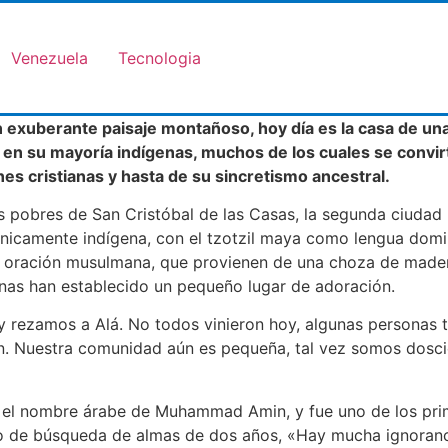
Venezuela
Tecnologia
un exuberante paisaje montañoso, hoy día es la casa de
 en su mayoría indígenas, muchos de los cuales se convir
es cristianas y hasta de su sincretismo ancestral.
s pobres de San Cristóbal de las Casas, la segunda ciudad
s étnicamente indígena, con el tzotzil maya como lengua dom
a oración musulmana, que provienen de una choza de madera
anas han establecido un pequeño lugar de adoración.
y rezamos a Alá. No todos vinieron hoy, algunas personas t
n. Nuestra comunidad aún es pequeña, tal vez somos dosc
 el nombre árabe de Muhammad Amin, y fue uno de los prime
 de búsqueda de almas de dos años, «Hay mucha ignoranci