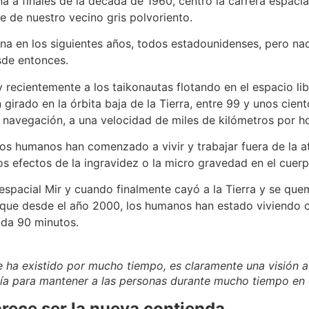
 a finales de la década de 1960, centró la carrera espacial
ie de nuestro vecino gris polvoriento.
na en los siguientes años, todos estadounidenses, pero nad
esde entonces.
recientemente a los taikonautas flotando en el espacio lib
girado en la órbita baja de la Tierra, entre 99 y unos ciento
avegación, a una velocidad de miles de kilómetros por hora
os humanos han comenzado a vivir y trabajar fuera de la a
os efectos de la ingravidez o la micro gravedad en el cue
 espacial Mir y cuando finalmente cayó a la Tierra y se quem
 la que desde el año 2000, los humanos han estado viviendo
ada 90 minutos.
 ha existido por mucho tiempo, es claramente una visión a 
gía para mantener a las personas durante mucho tiempo en 
arece ser la nueva contienda