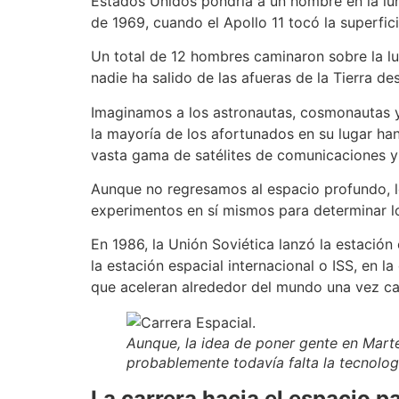
Estados Unidos pondría a un hombre en la luna
de 1969, cuando el Apollo 11 tocó la superfic
Un total de 12 hombres caminaron sobre la lu
nadie ha salido de las afueras de la Tierra d
Imaginamos a los astronautas, cosmonautas y 
la mayoría de los afortunados en su lugar han 
vasta gama de satélites de comunicaciones y n
Aunque no regresamos al espacio profundo, l
experimentos en sí mismos para determinar l
En 1986, la Unión Soviética lanzó la estación
la estación espacial internacional o ISS, en
que aceleran alrededor del mundo una vez c
Aunque, la idea de poner gente en Marte
probablemente todavía falta la tecnolo
La carrera hacia el espacio p