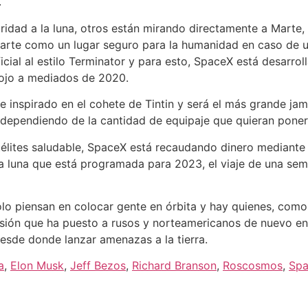
.
dad a la luna, otros están mirando directamente a Marte, 
Marte como un lugar seguro para la humanidad en caso de u
ficial al estilo Terminator y para esto, SpaceX está desarr
 rojo a mediados de 2020.
 inspirado en el cohete de Tintin y será el más grande jam
, dependiendo de la cantidad de equipaje que quieran poner
ites saludable, SpaceX está recaudando dinero mediante la
a luna que está programada para 2023, el viaje de una sema
sólo piensan en colocar gente en órbita y hay quienes, com
sión que ha puesto a rusos y norteamericanos de nuevo en l
desde donde lanzar amenazas a la tierra.
a
,
Elon Musk
,
Jeff Bezos
,
Richard Branson
,
Roscosmos
,
Sp