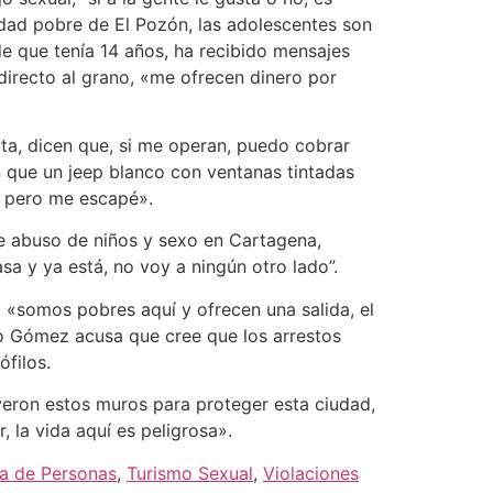
unidad pobre de El Pozón, las adolescentes son
de que tenía 14 años, ha recibido mensajes
irecto al grano, «me ofrecen dinero por
uita, dicen que, si me operan, puedo cobrar
n que un jeep blanco con ventanas tintadas
, pero me escapé».
de abuso de niños y sexo en Cartagena,
a y ya está, no voy a ningún otro lado”.
 «somos pobres aquí y ofrecen una salida, el
ro Gómez acusa que cree que los arrestos
filos.
uyeron estos muros para proteger esta ciudad,
 la vida aquí es peligrosa».
ta de Personas
,
Turismo Sexual
,
Violaciones