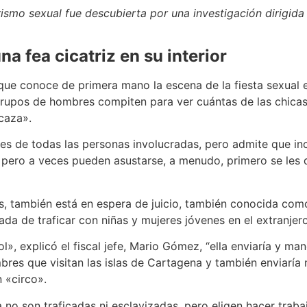
ismo sexual fue descubierta por una investigación dirigida p
a fea cicatriz en su interior
 que conoce de primera mano la escena de la fiesta sexual
 grupos de hombres compiten para ver cuántas de las chica
 caza».
es de todas las personas involucradas, pero admite que in
, pero a veces pueden asustarse, a menudo, primero se les
s, también está en espera de juicio, también conocida c
a de traficar con niñas y mujeres jóvenes en el extranjero
, explicó el fiscal jefe, Mario Gómez, “ella enviaría y mane
res que visitan las islas de Cartagena y también enviaría 
 «circo».
 son traficadas ni esclavizadas, pero eligen hacer trabajo 