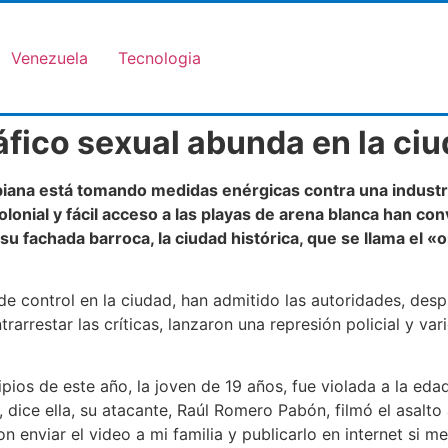
Venezuela
Tecnologia
ráfico sexual abunda en la ci
mbiana está tomando medidas enérgicas contra una industri
lonial y fácil acceso a las playas de arena blanca han con
u fachada barroca, la ciudad histórica, que se llama el «
 de control en la ciudad, han admitido las autoridades, des
rarrestar las críticas, lanzaron una represión policial y v
ipios de este año, la joven de 19 años, fue violada a la ed
dice ella, su atacante, Raúl Romero Pabón, filmó el asalto 
 enviar el video a mi familia y publicarlo en internet si m