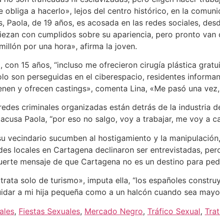
me obliga a hacerlo», lejos del centro histórico, en la com
, Paola, de 19 años, es acosada en las redes sociales, des
ezan con cumplidos sobre su apariencia, pero pronto van d
illón por una hora», afirma la joven.
, con 15 años, “incluso me ofrecieron cirugía plástica grat
olo son perseguidas en el ciberespacio, residentes informa
ienen y ofrecen castings», comenta Lina, «Me pasó una vez
 redes criminales organizadas están detrás de la industria 
usa Paola, “por eso no salgo, voy a trabajar, me voy a cas
su vecindario sucumben al hostigamiento y la manipulación,
ades locales en Cartagena declinaron ser entrevistadas, pe
 fuerte mensaje de que Cartagena no es un destino para pedó
trata solo de turismo», imputa ella, “los españoles constr
idar a mi hija pequeña como a un halcón cuando sea mayor,
ales
,
Fiestas Sexuales
,
Mercado Negro
,
Tráfico Sexual
,
Tra