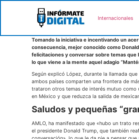
Internacionales
Tomando la iniciativa e incentivando un ace
consecuencia, mejor conocido como Donald 
felicitaciones y conversar sobre temas que l
lo que viene a la mente aquel adagio “Manté
Según explicó López, durante la llamada que 
ambos países comparten una frontera de más 
trataron otros temas de interés mutuo como 
en México y que reduzca la salida de mexican
Saludos y pequeñas “gra
AMLO, ha manifestado que «hubo un trato res
el presidente Donald Trump, que también rea
conversación», lo que le da pie a pensar qu