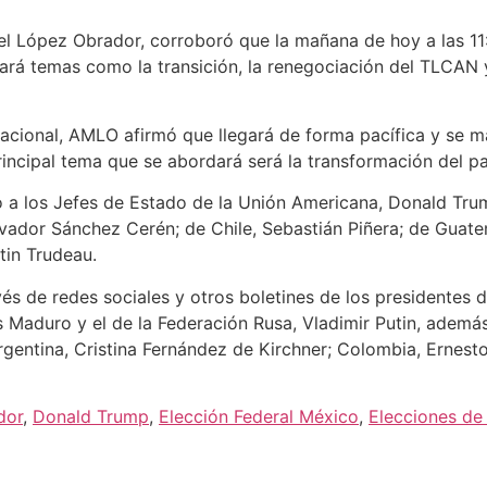
el López Obrador, corroboró que la mañana de hoy a las 11
tará temas como la transición, la renegociación del TLCAN 
 Nacional, AMLO afirmó que llegará de forma pacífica y se m
rincipal tema que se abordará será la transformación del pa
 a los Jefes de Estado de la Unión Americana, Donald Tru
alvador Sánchez Cerén; de Chile, Sebastián Piñera; de Guat
tin Trudeau.
 de redes sociales y otros boletines de los presidentes de
 Maduro y el de la Federación Rusa, Vladimir Putin, ademá
rgentina, Cristina Fernández de Kirchner; Colombia, Ernest
dor
,
Donald Trump
,
Elección Federal México
,
Elecciones de