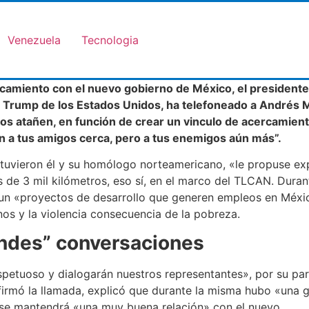
Venezuela
Tecnologia
rcamiento con el nuevo gobierno de México, el presidente
Trump de los Estados Unidos, ha telefoneado a Andrés M
os atañen, en función de crear un vinculo de acercamiento 
n a tus amigos cerca, pero a tus enemigos aún más”.
tuvieron él y su homólogo norteamericano, «le propuse expl
de 3 mil kilómetros, eso sí, en el marco del TLCAN. Duran
un «proyectos de desarrollo que generen empleos en Méxi
os y la violencia consecuencia de la pobreza.
ndes” conversaciones
petuoso y dialogarán nuestros representantes», por su par
firmó la llamada, explicó que durante la misma hubo «una 
e se mantendrá «una muy buena relación» con el nuevo