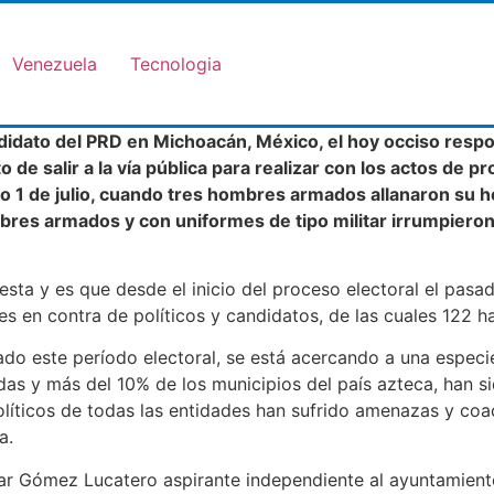
Venezuela
Tecnologia
andidato del PRD en Michoacán, México, el hoy occiso res
o de salir a la vía pública para realizar con los actos de p
imo 1 de julio, cuando tres hombres armados allanaron su 
bres armados y con uniformes de tipo militar irrumpieron
esta y es que desde el inicio del proceso electoral el pas
es en contra de políticos y candidatos, de las cuales 122 h
do este período electoral, se está acercando a una especie d
as y más del 10% de los municipios del país azteca, han s
olíticos de todas las entidades han sufrido amenazas y coa
a.
ar Gómez Lucatero aspirante independiente al ayuntamiento d