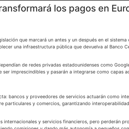
 transformará los pagos en Eu
slación que marcará un antes y un después en el sistema d
ablecer una infraestructura pública que devuelva al Banco C
 dependían de redes privadas estadounidenses como Google
n de ser imprescindibles y pasarán a integrarse como capas 
cta: bancos y proveedores de servicios actuarán como inter
ntre particulares y comercios, garantizando interoperabilida
s internacionales y servicios financieros, pero perderán p
educiendo comisiones y dando más autonomía a pequeños co