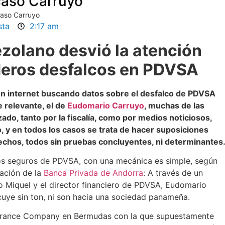
caso Carruyo
caso Carruyo
sta
2:17 am
ezolano desvió la atención
deros desfalcos en PDVSA
en internet buscando datos sobre el desfalco de PDVSA
 relevante, el de
Eudomario Carruyo
, muchas de las
ado, tanto por la fiscalía, como por medios noticiosos,
, y en todos los casos se trata de hacer suposiciones
hechos, todos sin pruebas concluyentes, ni determinantes
los seguros de PDVSA, con una mecánica es simple, según
gación de la
Banca Privada de Andorra
: A través de un
o Miquel y el director financiero de PDVSA, Eudomario
scuye sin ton, ni son hacia una sociedad panameña.
nsurance Company en Bermudas con la que supuestamente