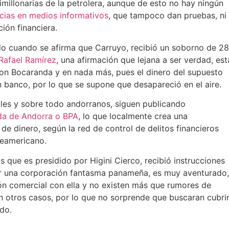
imillonarias de la petrolera, aunque de esto no hay ningún
ncias en medios informativos
, que tampoco dan pruebas, ni
ción financiera.
o cuando se afirma que Carruyo, recibió un soborno de 28
Rafael Ramírez
, una afirmación que lejana a ser verdad, est
son Bocaranda y en nada más, pues el dinero del supuesto
 banco, por lo que se supone que desapareció en el aire.
les y sobre todo andorranos, siguen publicando
da de Andorra o BPA
, lo que localmente crea una
de dinero, según la red de control de delitos financieros
teamericano.
s que es presidido por Higini Cierco, recibió instrucciones
r una corporación fantasma panameña, es muy aventurado,
ión comercial con ella y no existen más que rumores de
 otros casos, por lo que no sorprende que buscaran cubri
ado.