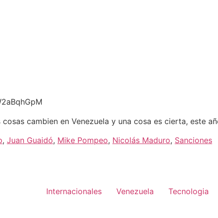
oW2aBqhGpM
cosas cambien en Venezuela y una cosa es cierta, este año 
p
,
Juan Guaidó
,
Mike Pompeo
,
Nicolás Maduro
,
Sanciones
Internacionales
Venezuela
Tecnologia