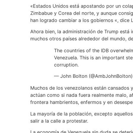
«Estados Unidos está apostando por un colaps
Zimbabue y Corea del norte, y aunque consigu
han logrado cambiar a los gobiernos «, dice L
Ahora bien, la administración de Trump está
muchos otros países alrededor del mundo, de
The countries of the IDB overwhelm
Venezuela. This is an important st
corruption.
— John Bolton (@AmbJohnBolton
Muchos de los venezolanos están cansados y 
actúan como si nada fuera realmente malo, af
frontera hambrientos, enfermos y en desesp
La mayoría de la población, excepto aquello
salir a la calle a protestar.
La economía de Venezuela sin duda se deterio