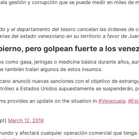
ala gestión y corrupción que se puede medir en miles de mi
do y el departamento del tesoro cancelan las órdenes de 
arias del estado venezolano en su territorio a favor de Jua
bierno, pero golpean fuerte a los vene
os como gasa, jeringas o medicina básica durante años, a
e también traían algunos de estos insumos.
icano anunció nuevas sanciones con el objetivo de estrang
petróleo a Estados Unidos supuestamente se suspenderán, pe
ams provides an update on the situation in
#Venezuela
.
#Es
ept)
March 12, 2019
l mundo y afectará cualquier operación comercial que tenga