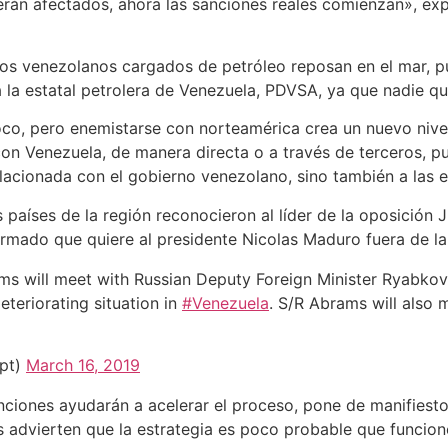
rán afectados, ahora las sanciones reales comienzan», exp
leros venezolanos cargados de petróleo reposan en el mar,
 la estatal petrolera de Venezuela, PDVSA, ya que nadie q
poco, pero enemistarse con norteamérica crea un nuevo niv
on Venezuela, de manera directa o a través de terceros, p
lacionada con el gobierno venezolano, sino también a las 
 países de la región reconocieron al líder de la oposición
mado que quiere al presidente Nicolas Maduro fuera de la o
ams will meet with Russian Deputy Foreign Minister Ryabkov 
teriorating situation in
#Venezuela
. S/R Abrams will also m
ept)
March 16, 2019
ciones ayudarán a acelerar el proceso, pone de manifiesto 
s advierten que la estrategia es poco probable que funcion