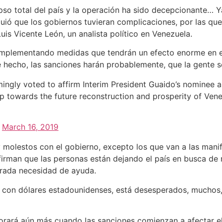
o total del país y la operación ha sido decepcionante… Ya 
ió que los gobiernos tuvieran complicaciones, por las que 
uis Vicente León, un analista político en Venezuela.
 implementando medidas que tendrán un efecto enorme en e
 hecho, las sanciones harán probablemente, que la gente 
ingly voted to affirm Interim President Guaido’s nominee a
ep towards the future reconstruction and prosperity of Ven
)
March 16, 2019
molestos con el gobierno, excepto los que van a las manif
irman que las personas están dejando el país en busca de 
erada necesidad de ayuda.
s con dólares estadounidenses, está desesperados, muchos
rará aún más cuando las sanciones comienzan a afectar el 