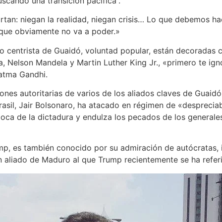
cando una transición pacífica”.
tan: niegan la realidad, niegan crisis… Lo que debemos h
a que obviamente no va a poder.»
 centrista de Guaidó, voluntad popular, están decoradas co
 Nelson Mandela y Martin Luther King Jr., «primero te ignor
atma Gandhi.
ciones autoritarias de varios de los aliados claves de Guaid
rasil, Jair Bolsonaro, ha atacado en régimen de «desprecia
poca de la dictadura y endulza los pecados de los general
p, es también conocido por su admiración de autócratas, in
n aliado de Maduro al que Trump recientemente se ha refer