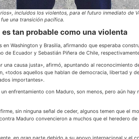
os», incluidos los violentos, para el futuro inmediato de V
fue una transición pacífica.
a es tan probable como una violenta
 en Washington y Brasilia, afirmando que esperaba constru
no de Ecuador y Sebastián Piñera de Chile, respectivamente
 una causa justa», afirmó, apuntando al reconocimiento de 
n, «todos aquellos que hablan de democracia, libertad y 
liados importantes».
n enfrentamiento con Maduro, son menos, pero aún hay mu
irme, sin ninguna señal de ceder, algunos temen que el m
 contra Maduro convencieron a muchos que el heredero de
erente, en gran parte debido a su apoyo internacional y el 