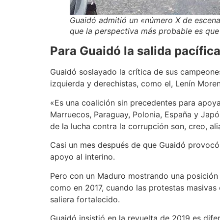
Guaidó admitió un «número X de escenari
que la perspectiva más probable es que 
Para Guaidó la salida pacífic
Guaidó soslayado la crítica de sus campeones
izquierda y derechistas, como el, Lenín More
«Es una coalición sin precedentes para apoyar
Marruecos, Paraguay, Polonia, España y Japó
de la lucha contra la corrupción son, creo, a
Casi un mes después de que Guaidó provocó u
apoyo al interino.
Pero con un Maduro mostrando una posición f
como en 2017, cuando las protestas masivas
saliera fortalecido.
Guaidó insistió en la revuelta de 2019 es dif