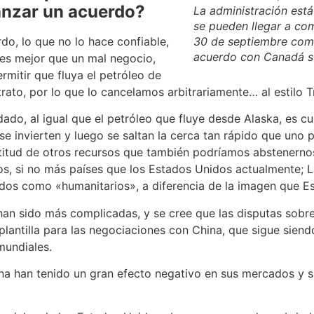
canzar un acuerdo?
La administración est
se pueden llegar a com
o, lo que no lo hace confiable,
30 de septiembre como 
acuerdo con Canadá s
 es mejor que un mal negocio,
mitir que fluya el petróleo de
rato, por lo que lo cancelamos arbitrariamente… al estilo T
ado, al igual que el petróleo que fluye desde Alaska, es 
e invierten y luego se saltan la cerca tan rápido que uno 
ultitud de otros recursos que también podríamos abstenern
, si no más países que los Estados Unidos actualmente; L
dos como «humanitarios», a diferencia de la imagen que E
n sido más complicadas, y se cree que las disputas sobre 
lantilla para las negociaciones con China, que sigue siend
mundiales.
a han tenido un gran efecto negativo en sus mercados y 