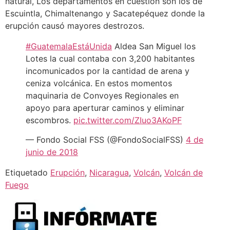
natural, Los departamentos en cuestión son los de
Escuintla, Chimaltenango y Sacatepéquez donde la
erupción causó mayores destrozos.
#GuatemalaEstáUnida
Aldea San Miguel los
Lotes la cual contaba con 3,200 habitantes
incomunicados por la cantidad de arena y
ceniza volcánica. En estos momentos
maquinaria de Convoyes Regionales en
apoyo para aperturar caminos y eliminar
escombros.
pic.twitter.com/ZIuo3AKoPF
— Fondo Social FSS (@FondoSocialFSS)
4 de
junio de 2018
Etiquetado
Erupción
,
Nicaragua
,
Volcán
,
Volcán de
Fuego