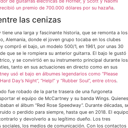
dor de guitarras eléctricas de Höfner, y Scott y Naomi
, recibió un premio de 700.000 dólares por su hazaña
.
ntre las cenizas
tiene una larga y fascinante historia, que se remonta a los
go, Alemania, donde el joven grupo tocaba en los clubes
y compró el bajo, un modelo 500/1, en 1961, por unas 30
de que se le rompiera su anterior guitarra. El bajo le gustó
rico, y se convirtió en su instrumento principal durante los
tles, tanto en sus actuaciones en directo como en sus
ney usó el bajo en álbumes legendarios como “Please
 Hard Day’s Night”, “Help!” y “Rubber Soul”, entre otros
.
ndo fue robado de la parte trasera de una furgoneta
nsportar el equipo de McCartney y su banda Wings. Quiene
rababan el álbum “Red Rose Speedway”. Durante décadas, s
truido o perdido para siempre, hasta que en 2018. El equip
ontrarlo y devolverlo a su legítimo dueño. Los tres
es sociales, los medios de comunicación. Con los contactos