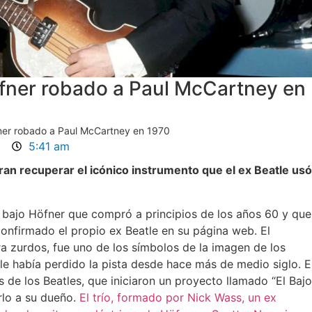
fner robado a Paul McCartney en
ner robado a Paul McCartney en 1970
a
5:41 am
gran recuperar el icónico instrumento que el ex Beatle usó
bajo Höfner que compró a principios de los años 60 y que
confirmado el propio ex Beatle en su página web. El
ra zurdos, fue uno de los símbolos de la imagen de los
le había perdido la pista desde hace más de medio siglo. E
s de los Beatles, que iniciaron un proyecto llamado “El Bajo
rlo a su dueño.
El trío, formado por Nick Wass, un ex