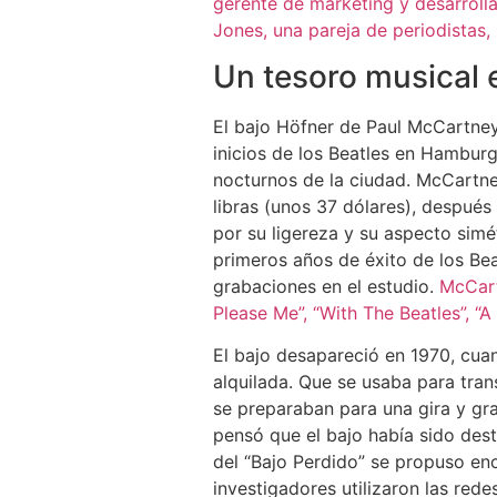
gerente de marketing y desarrolla
Jones, una pareja de periodistas
Un tesoro musical e
El bajo Höfner de Paul McCartney 
inicios de los Beatles en Hambur
nocturnos de la ciudad. McCartne
libras (unos 37 dólares), después 
por su ligereza y su aspecto simét
primeros años de éxito de los Bea
grabaciones en el estudio.
McCart
Please Me”, “With The Beatles”, “A
El bajo desapareció en 1970, cua
alquilada. Que se usaba para tra
se preparaban para una gira y g
pensó que el bajo había sido des
del “Bajo Perdido” se propuso enc
investigadores utilizaron las red