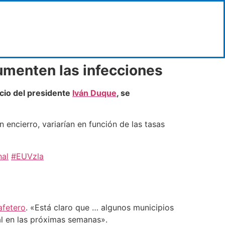
aumenten las infecciones
ncio del presidente
Iván Duque
, se
 encierro, variarían en función de las tasas
nal
#EUVzla
afetero
. «Está claro que … algunos municipios
l en las próximas semanas».