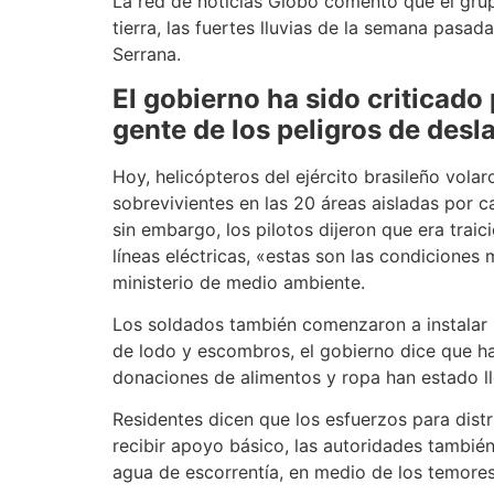
La red de noticias Globo comentó que el grup
tierra, las fuertes lluvias de la semana pas
Serrana.
El gobierno ha sido criticado 
gente de los peligros de desl
Hoy, helicópteros del ejército brasileño vola
sobrevivientes en las 20 áreas aisladas por c
sin embargo, los pilotos dijeron que era trai
líneas eléctricas, «estas son las condiciones
ministerio de medio ambiente.
Los soldados también comenzaron a instalar 
de lodo y escombros, el gobierno dice que ha
donaciones de alimentos y ropa han estado l
Residentes dicen que los esfuerzos para dist
recibir apoyo básico, las autoridades tambié
agua de escorrentía, en medio de los temore