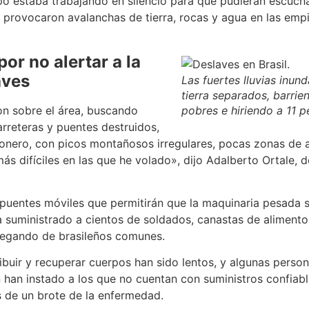
o estaba trabajando en silencio para que pudieran escuchar
ada provocaron avalanchas de tierra, rocas y agua en las em
por no alertar a la
aves
Las fuertes lluvias inun
tierra separados, barrie
ron sobre el área, buscando
pobres e hiriendo a 11 p
arreteras y puentes destruidos,
cionero, con picos montañosos irregulares, pocas zonas de 
 más difíciles en las que he volado», dijo Adalberto Ortale,
puentes móviles que permitirán que la maquinaria pesada s
 suministrado a cientos de soldados, canastas de alimento
legando de brasileños comunes.
ribuir y recuperar cuerpos han sido lentos, y algunas pers
n han instado a los que no cuentan con suministros confiab
s de un brote de la enfermedad.