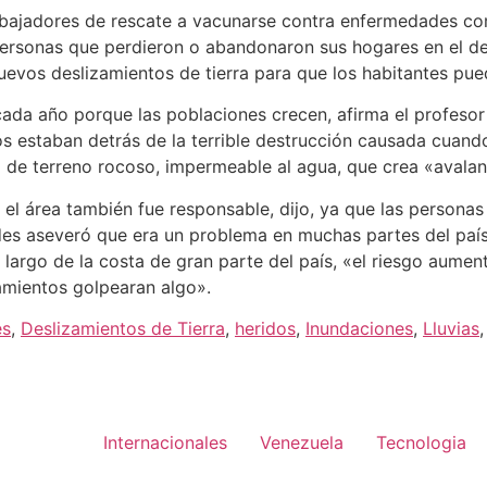
abajadores de rescate a vacunarse contra enfermedades como
personas que perdieron o abandonaron sus hogares en el de
nuevos deslizamientos de tierra para que los habitantes pu
cada año porque las poblaciones crecen, afirma el profesor
s estaban detrás de la terrible destrucción causada cuando
de terreno rocoso, impermeable al agua, que crea «avalanc
 el área también fue responsable, dijo, ya que las persona
ndes aseveró que era un problema en muchas partes del país,
o largo de la costa de gran parte del país, «el riesgo aume
zamientos golpearan algo».
es
,
Deslizamientos de Tierra
,
heridos
,
Inundaciones
,
Lluvias
Internacionales
Venezuela
Tecnologia