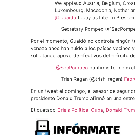
We applaud Austria, Belgium, Croati
Luxembourg, Macedonia, Netherland
@jguaido
today as Interim Preside
— Secretary Pompeo (@SecPomp
Por el momento, Guaidó no controla ningún ter
venezolanos han huido a los países vecinos y
solicitando apoyo de efectivos del ejército d
.
@SecPompeo
confirms to me excl
— Trish Regan (@trish_regan)
Febr
En un tweet el domingo, el asesor de segurid
presidente Donald Trump afirmó en una entrev
Etiquetado
Crisis Política
,
Cuba
,
Donald Tru