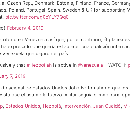
a, Czech Rep., Denmark, Estonia, Finland, France, Germany, 
s, Poland, Portugal, Spain, Sweden & UK for supporting 
nt.
pic.twitter.com/g0oYLY7Qq0
eo)
February 4, 2019
ritorio en Venezuela así que, por el contrario, él planea e
 ha expresado que quería establecer una coalición internac
e Venezuela que dejaron el país.
usively that
#Hezbollah
is active in
#venezuela
– WATCH:
uary 7, 2019
ad nacional de Estados Unidos John Bolton afirmó que los 
ista que el uso de la fuerza militar seguía siendo «una opc
mp
,
Estados Unidos
,
Hezbolá
,
Intervención
,
Juan Guaidó
,
Mi