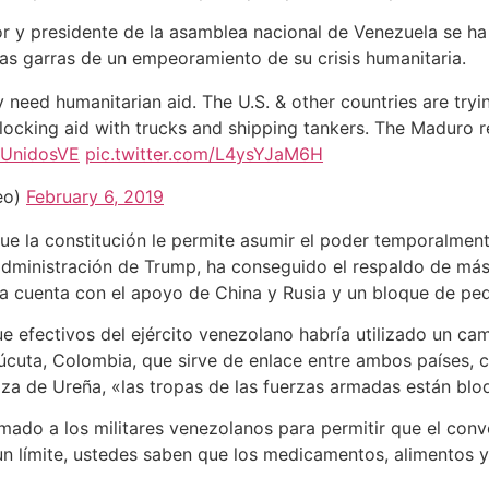
dor y presidente de la asamblea nacional de Venezuela se ha 
as garras de un empeoramiento de su crisis humanitaria.
need humanitarian aid. The U.S. & other countries are tryi
 blocking aid with trucks and shipping tankers. The Madu
UnidosVE
pic.twitter.com/L4ysYJaM6H
eo)
February 6, 2019
que la constitución le permite asumir el poder temporalmen
a administración de Trump, ha conseguido el respaldo de má
a cuenta con el apoyo de China y Rusia y un bloque de peq
 efectivos del ejército venezolano habría utilizado un ca
úcuta, Colombia, que sirve de enlace entre ambos países, c
iza de Ureña, «las tropas de las fuerzas armadas están bl
lamado a los militares venezolanos para permitir que el conv
un límite, ustedes saben que los medicamentos, alimentos y