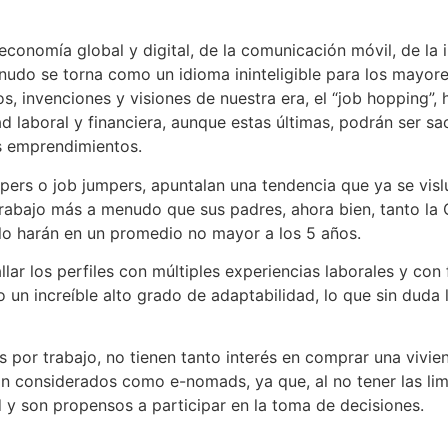
a economía global y digital, de la comunicación móvil, de la 
udo se torna como un idioma ininteligible para los mayor
, invenciones y visiones de nuestra era, el “job hopping”,
dad laboral y financiera, aunque estas últimas, podrán ser s
s emprendimientos.
ppers o job jumpers, apuntalan una tendencia que ya se vi
rabajo más a menudo que sus padres, ahora bien, tanto la 
 lo harán en un promedio no mayor a los 5 años.
lar los perfiles con múltiples experiencias laborales y co
 un increíble alto grado de adaptabilidad, lo que sin duda l
s por trabajo, no tienen tanto interés en comprar una vivi
on considerados como e-nomads, ya que, al no tener las limi
y son propensos a participar en la toma de decisiones.