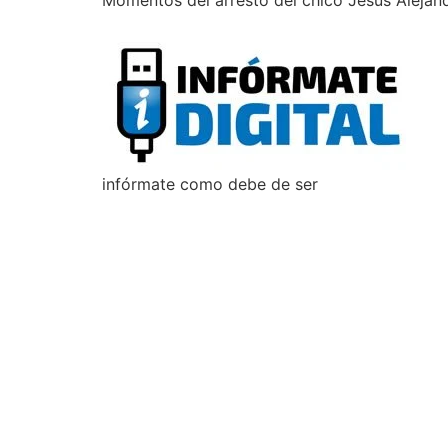
Momentos del arresto del chico Jesus Alejand
infórmate como debe de ser