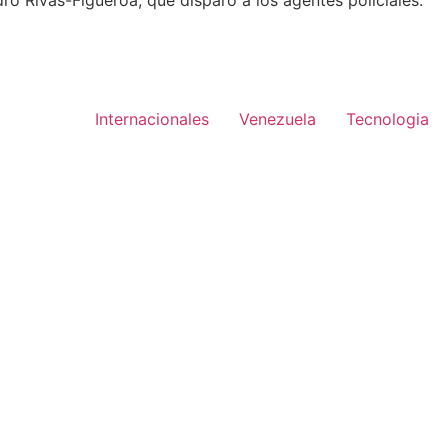
ro Rivas-Figueroa, que disparó a los agentes policiales.
Internacionales
Venezuela
Tecnologia