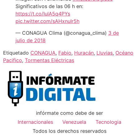
Significativos de las 06 h en:
https://t.co/IulA5q4PYs
pic.twitter.com/sAHxnuIr5h
— CONAGUA Clima (@conagua_clima)
3 de
julio de 2018
Etiquetado
CONAGUA
,
Fabio
,
Huracán
,
Lluvias
,
Océano
Pacifico
,
Tormentas Eléctricas
infórmate como debe de ser
Internacionales
Venezuela
Tecnologia
Todos los derechos reservados