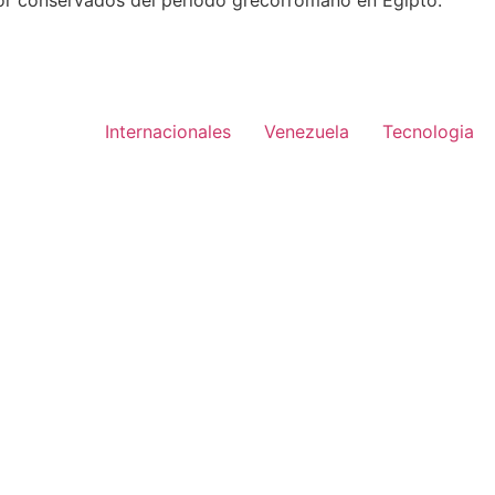
or conservados del periodo grecorromano en Egipto.
Internacionales
Venezuela
Tecnologia