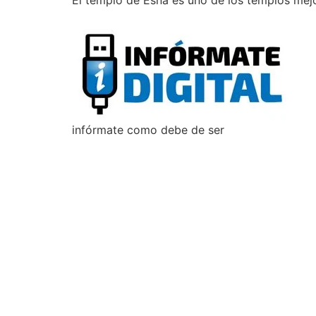
El templo de Esna es uno de los templos mej
infórmate como debe de ser