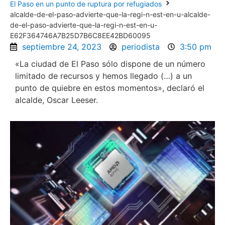
El Paso en un punto de ruptura por refugiados
alcalde-de-el-paso-advierte-que-la-regi-n-est-en-u-alcalde-
de-el-paso-advierte-que-la-regi-n-est-en-u-
E62F364746A7B25D7B6C8EE42BD60095
septiembre 24, 2023
periodista
3:50 pm
«La ciudad de El Paso sólo dispone de un número
limitado de recursos y hemos llegado (…) a un
punto de quiebre en estos momentos», declaró el
alcalde, Oscar Leeser.