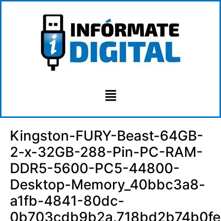
Kingston-FURY-Beast-64GB-
2-x-32GB-288-Pin-PC-RAM-
DDR5-5600-PC5-44800-
Desktop-Memory_40bbc3a8-
a1fb-4841-80dc-
0b703cdb9b2a.718bd2b74b0f