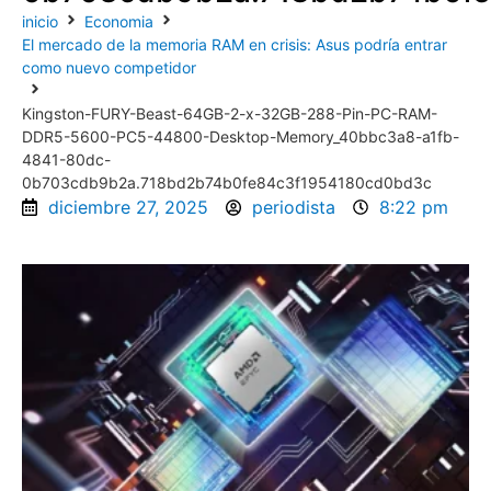
inicio
Economia
El mercado de la memoria RAM en crisis: Asus podría entrar
como nuevo competidor
Kingston-FURY-Beast-64GB-2-x-32GB-288-Pin-PC-RAM-
DDR5-5600-PC5-44800-Desktop-Memory_40bbc3a8-a1fb-
4841-80dc-
0b703cdb9b2a.718bd2b74b0fe84c3f1954180cd0bd3c
diciembre 27, 2025
periodista
8:22 pm