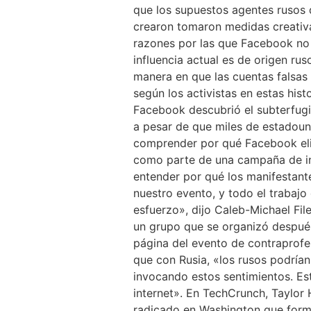
que los supuestos agentes rusos 
crearon tomaron medidas creativa
razones por las que Facebook no
influencia actual es de origen ru
manera en que las cuentas falsas
según los activistas en estas his
Facebook descubrió el subterfugi
a pesar de que miles de estadouni
comprender por qué Facebook elim
como parte de una campaña de in
entender por qué los manifestant
nuestro evento, y todo el trabaj
esfuerzo», dijo Caleb-Michael Fi
un grupo que se organizó después 
página del evento de contraprofe
que con Rusia, «los rusos podrían
invocando estos sentimientos. Est
internet». En TechCrunch, Taylor 
radicado en Washington que forma