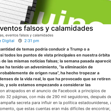
 eventos falsos y calamidades
sas, eventos falsos y calamidades
 Digital
2:31 pm
cantidad de temas podría conducir a Trump o a
asi todos los puntos de vista principales en nuestra órbita
 de las mismas noticias falsas; la semana pasada apareci
 se ha tenido un advenimiento, “la eliminación de
robablemente de origen rusa”, ha hecho tropezar a
enses de la vida real, lo que ha provocado que se retiren
icio, y solo estamos empezando a considerar las
ron atrapados en el anuncio de Facebook a principios de
ado 32 páginas, con más de 290 mil seguidores, después d
ampaña secreta para influir en la política estadounidense, 
mento, que estas cuentas eran más difíciles de encontrar,