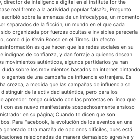
director de inteligencia digital en el institute for the
base real frente a la actividad popular falsa?», Preguntó.
 escribió sobre la amenaza de un Infocalypse, un momento
er separados de la ficción, un mundo en el que cada
ido organizada por fuerzas ocultas e invisibles parecería
to, como dijo Kevin Roose en el Times. Un efecto
sinformación es que hacen que las redes sociales en su
e indignas de confianza, y dan forraje a quienes desean
os movimientos auténticos, algunos partidarios ya han
 duda sobre los movimientos basados ​​en internet pintand
 o agentes de una campaña de influencia extranjera. Es
ha crezca, a medida que las campañas de influencia se
distinguir de la actividad auténtica, pero para los
que aprender: tenga cuidado con las protestas en línea que
hat con ese nuevo manifestante sospechosamente ansioso
nistrador en su página; Cuando te dicen que son
ibos. Para Facebook, la evolución de los eventos en una
a generado otra maraña de opciones difíciles, pues está
licaciones relacionadas de manera demasiado agresiva y