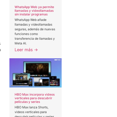
WhatsApp Web ya permite
llamadas y videollamadas
sin instalar programas
WhatsApp Web añade
llamadas y videollamadas
seguras, además de nuevas
funciones como
transferencia de llamadas y
s
Meta AI.
Leer más →
a
HBO Max incorpora videos
verticales para descubrir
películas y series
HBO Max lanza Shorts,
videos verticales para
descubrir películas y series.