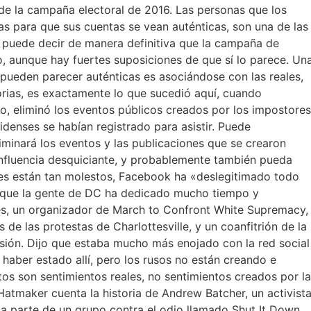
de la campaña electoral de 2016. Las personas que los
s para que sus cuentas se vean auténticas, son una de las
 puede decir de manera definitiva que la campaña de
so, aunque hay fuertes suposiciones de que sí lo parece. Un
 pueden parecer auténticas es asociándose con las reales,
torias, es exactamente lo que sucedió aquí, cuando
o, eliminó los eventos públicos creados por los impostores
denses se habían registrado para asistir. Puede
inará los eventos y las publicaciones que se crearon
fluencia desquiciante, y probablemente también pueda
es están tan molestos, Facebook ha «deslegitimado todo
o que la gente de DC ha dedicado mucho tiempo y
les, un organizador de March to Confront White Supremacy,
de las protestas de Charlottesville, y un coanfitrión de la
sión. Dijo que estaba mucho más enojado con la red social
 haber estado allí, pero los rusos no están creando e
os son sentimientos reales, no sentimientos creados por la
Hatmaker cuenta la historia de Andrew Batcher, un activist
 parte de un grupo contra el odio llamado Shut It Down