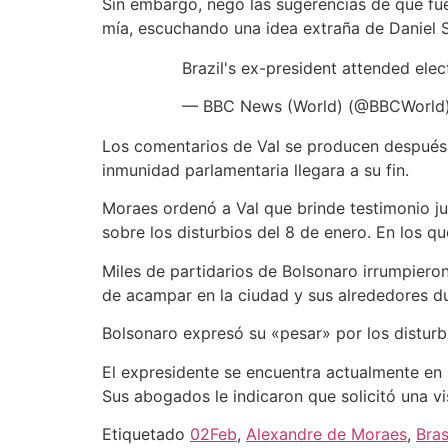
Sin embargo, negó las sugerencias de que fue
mía, escuchando una idea extraña de Daniel Si
Brazil's ex-president attended ele
— BBC News (World) (@BBCWorld
Los comentarios de Val se producen después d
inmunidad parlamentaria llegara a su fin.
Moraes ordenó a Val que brinde testimonio ju
sobre los disturbios del 8 de enero. En los 
Miles de partidarios de Bolsonaro irrumpieron
de acampar en la ciudad y sus alrededores du
Bolsonaro expresó su «pesar» por los disturb
El expresidente se encuentra actualmente en 
Sus abogados le indicaron que solicitó una v
Etiquetado
02Feb
,
Alexandre de Moraes
,
Bras