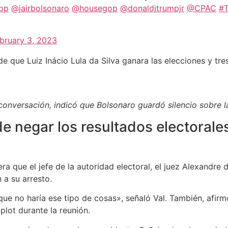
pp
⁩ ⁦
@jairbolsonaro
⁩
@housegop
@donaldjtrumpjr
⁦
@CPAC
⁩
#
bruary 3, 2023
 que Luiz Inácio Lula da Silva ganara las elecciones y tre
 conversación, indicó que Bolsonaro guardó silencio sobre l
e negar los resultados electorales
era que el jefe de la autoridad electoral, el juez Alexandre
a su arresto.
e no haría ese tipo de cosas», señaló Val. También, afirm
plot durante la reunión.