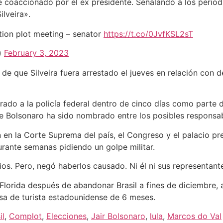
 coaccionado por el ex presidente. Señalando a los periodi
lveira».
ction plot meeting – senator
https://t.co/0JvfKSL2sT
)
February 3, 2023
e que Silveira fuera arrestado el jueves en relación con d
rado a la policía federal dentro de cinco días como parte 
que Bolsonaro ha sido nombrado entre los posibles responsa
 en la Corte Suprema del país, el Congreso y el palacio pres
rante semanas pidiendo un golpe militar.
ios. Pero, negó haberlos causado. Ni él ni sus representan
Florida después de abandonar Brasil a fines de diciembre, 
isa de turista estadounidense de 6 meses.
il
,
Complot
,
Elecciones
,
Jair Bolsonaro
,
lula
,
Marcos do Val