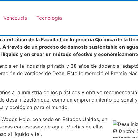
Venezuela
Tecnologia
 catedrático de la Facultad de Ingeniería Química de la U
a. A través de un proceso de ósmosis sustentable en agua 
tal líquido y en crear un método efectivo y económicament
iencia en la industria privada y 28 años de docencia, adapt
eración de vórtices de Dean. Esto le mereció el Premio Nac
os a la industria de los plásticos y obtuvo recomendación
de desalinización que, como un emprendimiento personal y 
a y ecológica para el mundo.
o Woods Hole, con sede en Estados Unidos, en
sonas con escasez de agua. Muchas de ellas
El Doctor
o al líquido vital.
patente no