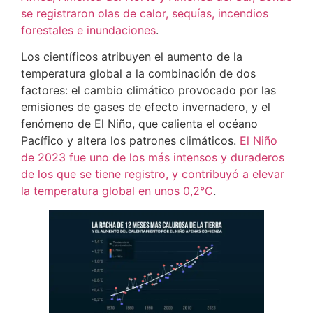
se registraron olas de calor, sequías, incendios
forestales e inundaciones
.
Los científicos atribuyen el aumento de la
temperatura global a la combinación de dos
factores: el cambio climático provocado por las
emisiones de gases de efecto invernadero, y el
fenómeno de El Niño, que calienta el océano
Pacífico y altera los patrones climáticos.
El Niño
de 2023 fue uno de los más intensos y duraderos
de los que se tiene registro, y contribuyó a elevar
la temperatura global en unos 0,2°C
.